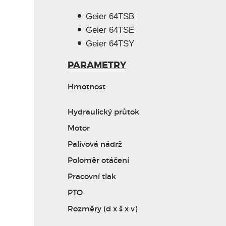
Zavřít
Geier 64TSB
PÁSOVÝ NOSIČ GEIER SÉRIE 64
Geier 64TSE
Geier 64TSY
PARAMETRY
Hmotnost
Hydraulický průtok
Motor
Palivová nádrž
Poloměr otáčení
Pracovní tlak
PTO
Rozměry (d x š x v)