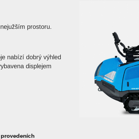
 nejužším prostoru.
je nabízí dobrý výhled
 vybavena displejem
h provedeních