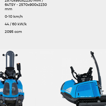
2570x950x2230 mm /
64TSY - 2570x900x2230
mm
0-10 km/h
44 / 60 kW/k
2095 ccm