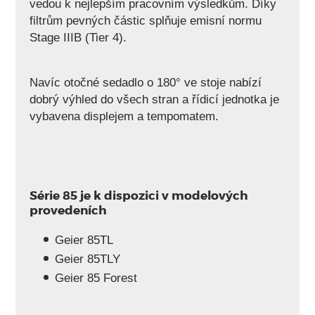
vedou k nejlepším pracovním výsledkům. Díky
filtrům pevných částic splňuje emisní normu
Stage IIIB (Tier 4).
Navíc otočné sedadlo o 180° ve stoje nabízí
dobrý výhled do všech stran a řídicí jednotka je
vybavena displejem a tempomatem.
PÁSOVÝ NOSIČ GEIER SÉRIE 85
Série 85 je k dispozici v modelových
provedeních
Geier 85TL
Geier 85TLY
Geier 85 Forest