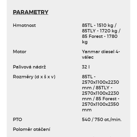
PARAMETRY
Hmotnost
85TL - 1510 kg /
85TLY - 1720 kg /
85 Forest - 1780
kg
Motor
Yanmar diesel 4-
válec
Palivová nádrž
32 l
Rozměry (d x š x v)
85TL -
2570x1100x2230
mm / 85TLY -
2570x1100x2230
mm / 85 Forest -
2570x1100x2350
mm
PTO
540 / 750 ot./min.
Poloměr otáčení