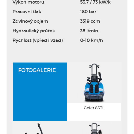
Výkon motoru
53,7 / 73 kW/k
Pracovní tlak
180 bar
Zdvihový objem
3319 ccm
Hydraulický průtok
38 l/min.
Rychlost (vpřed i vzad)
0-10 km/h
FOTOGALERIE
Geier 85TL