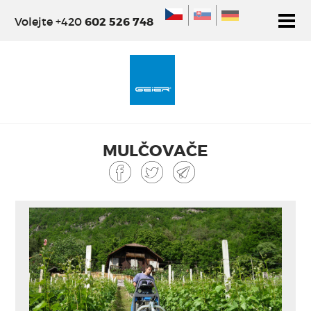
Volejte +420
602 526 748
ÚVOD
NOSIČE GEIER
OSTATNÍ NOSIČE
PŘÍSLUŠENSTV
MULČOVAČE
MULČOVAČE