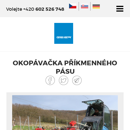
Volejte +420
602 526 748
ÚVOD
NOSIČE GEIER
OSTATNÍ NOSIČE
PŘÍSLUŠENSTV
OKOPÁVAČKA PŘÍKMENNÉHO
PÁSU
OKOPÁVAČKA PŘÍKMENNÉHO
PÁSU