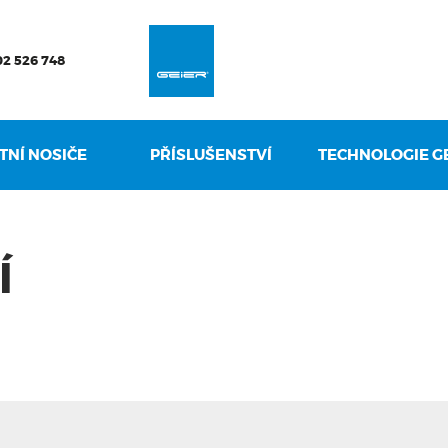
VYHLEDAT
02 526 748
TNÍ NOSIČE
PŘÍSLUŠENSTVÍ
TECHNOLOGIE G
Í