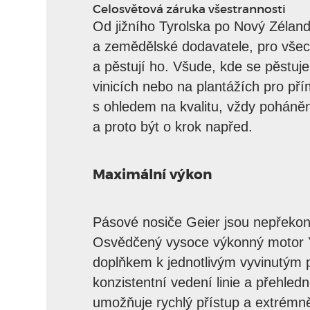
Celosvětová záruka všestrannosti
Zavřít
VINOHRADNICTVÍ
Od jižního Tyrolska po Nový Zéland
a zemědělské dodavatele, pro všechn
a pěstují ho. Všude, kde se pěstuje
vinicích nebo na plantážích pro pří
s ohledem na kvalitu, vždy poháně
a proto být o krok napřed.
Maximální výkon
Pásové nosiče Geier jsou nepřekon
Osvědčený vysoce výkonný motor 
doplňkem k jednotlivým vyvinutým p
konzistentní vedení linie a přehled
umožňuje rychlý přístup a extrém