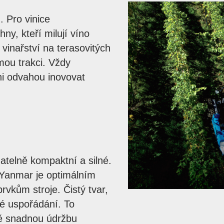
. Pro vinice
y, kteří milují víno
 vinařství na terasovitých
mou trakci. Vždy
ni odvahou inovovat
atelně kompaktní a silné.
Yanmar je optimálním
rvkům stroje. Čistý tvar,
né uspořádání. To
ně snadnou údržbu