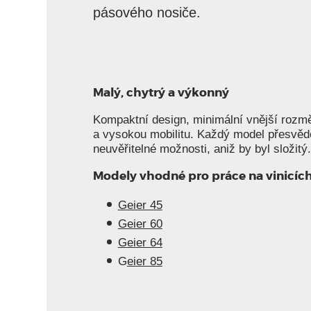
pásového nosiče.
Malý, chytrý a výkonný
Kompaktní design, minimální vnější rozmě
a vysokou mobilitu. Každý model přesvědč
neuvěřitelné možnosti, aniž by byl složitý.
Modely vhodné pro práce na vinicíc
Geier 45
Geier 60
Geier 64
G
eier 85